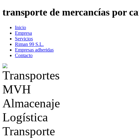
transporte de mercancías por ca
Inicio
Empresa
Servicios
Riman 99 S.L.
Empresas adheridas
Contacto
Almacenaje
Logística
Transporte